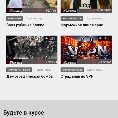
1 день назад
1 день назад
ПЕТР ГАРИН
ЯРОСЛАВ ЛИСТОВ
Своя рубашка ближе
Форменное лицемерие
254
711
1 день назад
2 дня назад
АРГУМЕНТЫ НЕДЕЛИ
ВИКТОР БИРЮКОВ
Демографическая бомба.
Страдания по VPN
Будьте в курсе