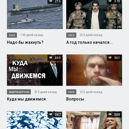
215
370
146 дней назад
213 дней назад
SOIZ
SOIZ
Надо бы жахнуть?
А год только начался...
469
361
213 дней назад
213 дней назад
АНДРЕЙ ФУРСОВ
SOIZ
Куда мы движемся
Вопросы
347
388