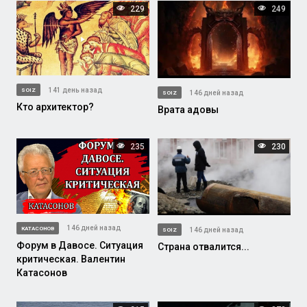
229
249
141 день назад
SOIZ
146 дней назад
SOIZ
Кто архитектор?
Врата адовы
235
230
146 дней назад
КАТАСОНОВ
146 дней назад
SOIZ
Форум в Давосе. Ситуация
Страна отвалится...
критическая. Валентин
Катасонов