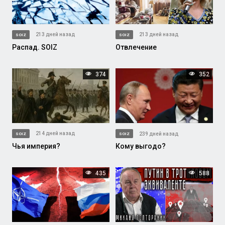
213 дней назад
213 дней назад
SOIZ
SOIZ
Отвлечение
Распад. SOIZ
374
352
214 дней назад
239 дней назад
SOIZ
SOIZ
Чья империя?
Кому выгодо?
435
588