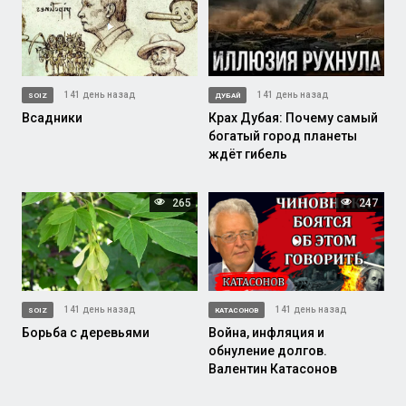
141 день назад
141 день назад
SOIZ
ДУБАЙ
Всадники
Крах Дубая: Почему самый
богатый город планеты
ждёт гибель
265
247
141 день назад
141 день назад
SOIZ
КАТАСОНОВ
Борьба с деревьями
Война, инфляция и
обнуление долгов.
Валентин Катасонов