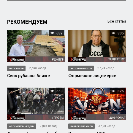
РЕКОМЕНДУЕМ
Все статьи
689
805
2 дня назад
2 дня назад
ПЕТР ГАРИН
ЯРОСЛАВ ЛИСТОВ
Своя рубашка ближе
Форменное лицемерие
653
826
2 дня назад
3 дня назад
АРГУМЕНТЫ НЕДЕЛИ
ВИКТОР БИРЮКОВ