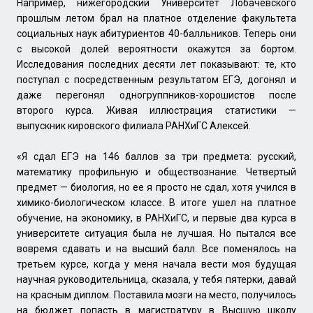
Например, нижегородский Университет Лобачевского
прошлым летом брал на платное отделение факультета
социальных наук абитуриентов 40-балльников. Теперь они
с высокой долей вероятности окажутся за бортом.
Исследования последних десяти лет показывают: те, кто
поступал с посредственным результатом ЕГЭ, догонял и
даже перегонял одногруппников-хорошистов после
второго курса. Живая иллюстрация статистики —
выпускник кировского филиала РАНХиГС Алексей.
«Я сдал ЕГЭ на 146 баллов за три предмета: русский,
математику профильную и обществознание. Четвертый
предмет — биология, но ее я просто не сдал, хотя учился в
химико-биологическом классе. В итоге ушел на платное
обучение, на экономику, в РАНХиГС, и первые два курса в
университете ситуация была не лучшая. Но пытался все
вовремя сдавать и на высший балл. Все поменялось на
третьем курсе, когда у меня начала вести моя будущая
научная руководительница, сказала, у тебя пятерки, давай
на красным диплом. Поставила мозги на место, получилось
на бюджет попасть в магистратуру в Высшую школу