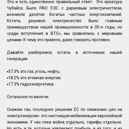
Это и есть единственно правильный ответ. Это креатура
Чубайса. Было РАО ЕЭС с дармовым электричеством,
возникли десятки богатых частных энергокомпаний.
Кстати, дешевое электричество было главным
преимуществом нашей промышленности в 00-е годы, но
«ради вступления в ВТО», мы сравнялись с мировыми
ценами. К чему это привело, даже говорить противно.
Давайте разберемся, кстати, в источниках нашей
генерации:
▪️57.3% это газ, уголь, нефть;
▪️18.2% это атомная энергия;
▪️17.3% гидроэнергетика;
Остальное по мелочи.
Скажем так, последнее решение ЕС по снижению цен на
электроэнергию- это настоящая мобилизация европейской
экономики. У нас пока война отдельно, тарифы отдельно.
Но есть и те, которые извлекают прибыль и из того, и из