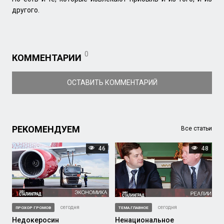
другого.
0
КОММЕНТАРИИ
ОСТАВИТЬ КОММЕНТАРИЙ
РЕКОМЕНДУЕМ
Все статьи
46
48
сегодня
сегодня
ПРОХОР ГРОМОВ
ТЕМА.ГЛАВНОЕ
Недокеросин
Ненациональное