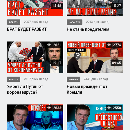
14:48
15:27
2257 дней назад
2293 дня назад
ВЛАСТЬ
КАРАНТИН
ВРАГ БУДЕТ РАЗБИТ
Не стань предателем
2621
2774
19:17
09:45
2317 дней назад
2349 дней назад
ВЛАСТЬ
ВЛАСТЬ
Умрёт ли Путин от
Новый президент от
коронавируса?
Кремля
2633
2558