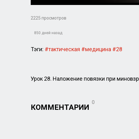
Play
2225 просмотров
850 дней назад
Тэги:
#тактическая
#медицина
#28
Урок 28. Наложение повязки при миновз
0
КОММЕНТАРИИ