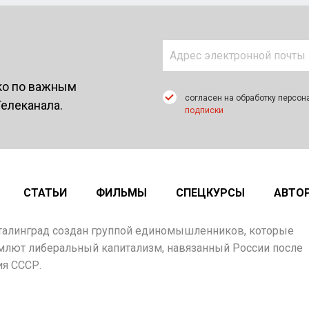
ко по важным
согласен на обработку персон
Телеканала.
подписки
СТАТЬИ
ФИЛЬМЫ
СПЕЦКУРСЫ
АВТО
талинград создан группой единомышленников, которые
млют либеральный капитализм, навязанный России после
я СССР.