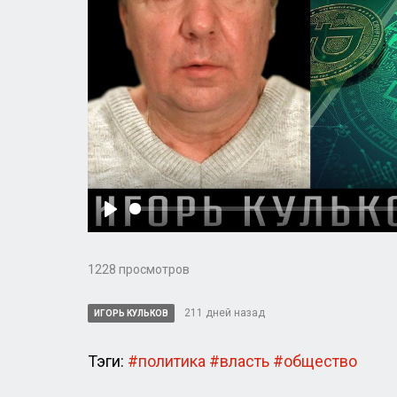
Play
1228 просмотров
211 дней назад
ИГОРЬ КУЛЬКОВ
Тэги:
#политика
#власть
#общество