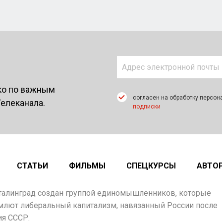
ко по важным
согласен на обработку персон
Телеканала.
подписки
СТАТЬИ
ФИЛЬМЫ
СПЕЦКУРСЫ
АВТО
талинград создан группой единомышленников, которые
млют либеральный капитализм, навязанный России после
я СССР.