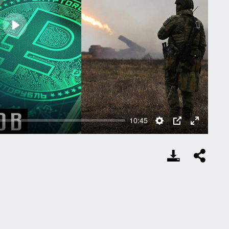
Play
10:45
Settings
PIP
Enter
fullscree