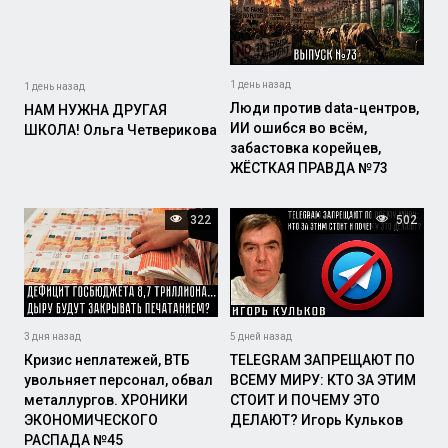
1 день назад
1 день назад
Люди против data-центров,
НАМ НУЖНА ДРУГАЯ
ИИ ошибся во всём,
ШКОЛА! Ольга Четверикова
забастовка корейцев,
ЖЁСТКАЯ ПРАВДА №73
322
502
3 дня назад
5 дней назад
Кризис неплатежей, ВТБ
TELEGRAM ЗАПРЕЩАЮТ ПО
увольняет персонал, обвал
ВСЕМУ МИРУ: КТО ЗА ЭТИМ
металлургов. ХРОНИКИ
СТОИТ И ПОЧЕМУ ЭТО
ЭКОНОМИЧЕСКОГО
ДЕЛАЮТ? Игорь Кульков
РАСПАДА №45