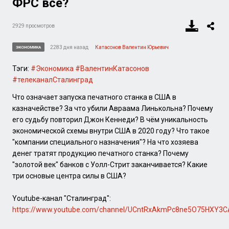
ФРС всё?
2929 просмотров
2283 дня назад
Катасонов Валентин Юрьевич
ЭКОНОМИКА
Тэги:
#Экономика
#ВалентинКатасонов
#телеканалСталинград
Что означает запуска печатного станка в США в
казначействе? За что убили Авраама Линькольна? Почему
его судьбу повторил Джон Кеннеди? В чём уникальность
экономической схемы внутри США в 2020 году? Что такое
"компании специального назначения"? На что хозяева
денег тратят продукцию печатного станка? Почему
"золотой век" банков с Уолл-Стрит заканчивается? Какие
три основые центра силы в США?
Youtube-канал "Сталинград":
https://www.youtube.com/channel/UCntRxAkmPc8ne5O75HXY3C