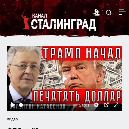
Play
21:01
Play
Settings
PIP
Enter
fullsc
Видео