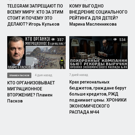
TELEGRAM ЗАПРЕЩАЮТ ПО
КОМУ ВЫГОДНО
ВСЕМУ МИРУ: КТО ЗА ЭТИМ
ВНЕДРЕНИЕ СОЦИАЛЬНОГО
СТОИТ И ПОЧЕМУ ЭТО
РЕЙТИНГА ДЛЯ ДЕТЕЙ?
ДЕЛАЮТ? Игорь Кульков
Марина Масленникова
337
534
7 дней назад
4 дня назад
ПЛАМЕН ПАСКОВ
Крах региональных
КТО ОРГАНИЗОВЫВАЕТ
бюджетов, граждане берут
МИГРАЦИОННОЕ
больше кредитов, РЖД
ВТОРЖЕНИЕ? Пламен
поднимает цены. ХРОНИКИ
Пасков
ЭКОНОМИЧЕСКОГО
РАСПАДА №44