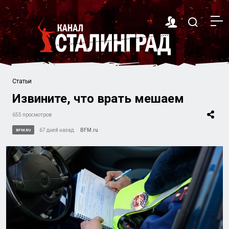
Статьи
Извините, что врать мешаем
655 просмотров
67 дней назад
BFM.ru
BFM.RU