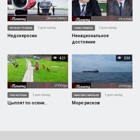
2 дня назад
2 дня назад
ПРОХОР ГРОМОВ
ТЕМА.ГЛАВНОЕ
Недокеросин
Ненациональное
достояние
421
330
2 дня назад
2 дня назад
РИА КАТЮША
МАКСИМ САВЕЛЬЕВ
Цыплят по осени…
Море рисков