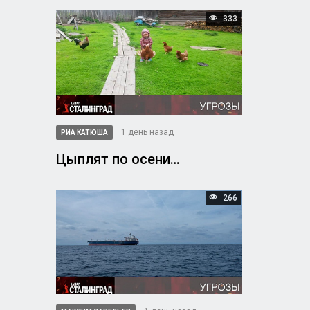
333
1 день назад
РИА КАТЮША
Цыплят по осени…
266