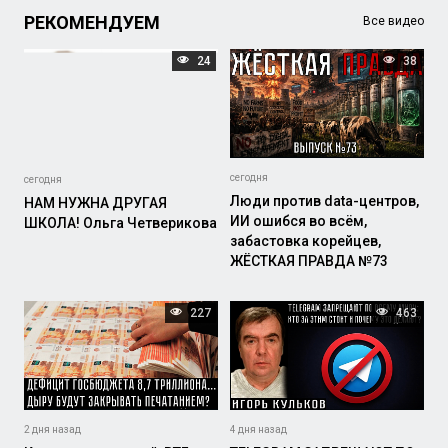
РЕКОМЕНДУЕМ
Все видео
24
38
сегодня
сегодня
Люди против data-центров,
НАМ НУЖНА ДРУГАЯ
ИИ ошибся во всём,
ШКОЛА! Ольга Четверикова
забастовка корейцев,
ЖЁСТКАЯ ПРАВДА №73
227
463
2 дня назад
4 дня назад