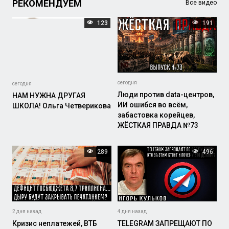
РЕКОМЕНДУЕМ
Все видео
123
191
сегодня
сегодня
Люди против data-центров,
НАМ НУЖНА ДРУГАЯ
ИИ ошибся во всём,
ШКОЛА! Ольга Четверикова
забастовка корейцев,
ЖЁСТКАЯ ПРАВДА №73
289
496
2 дня назад
4 дня назад
Кризис неплатежей, ВТБ
TELEGRAM ЗАПРЕЩАЮТ ПО