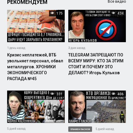
РЕКОМЕНДУЕМ
Все видео
175
434
1 день назад
3 дня назад
Кризис неплатежей, ВТБ
TELEGRAM ЗАПРЕЩАЮТ ПО
увольняет персонал, обвал
ВСЕМУ МИРУ: КТО ЗА ЭТИМ
металлургов. ХРОНИКИ
СТОИТ И ПОЧЕМУ ЭТО
ЭКОНОМИЧЕСКОГО
ДЕЛАЮТ? Игорь Кульков
РАСПАДА №45
331
406
5 дней назад
5 дней назад
ПЛАМЕН ПАСКОВ