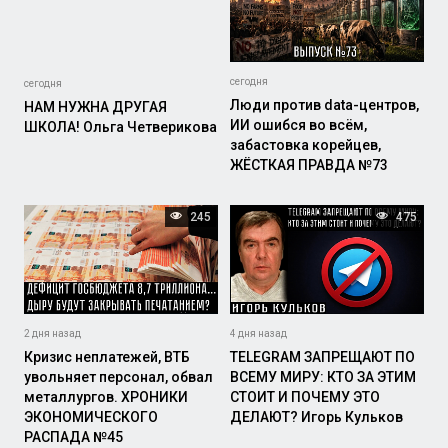
сегодня
сегодня
Люди против data-центров,
НАМ НУЖНА ДРУГАЯ
ИИ ошибся во всём,
ШКОЛА! Ольга Четверикова
забастовка корейцев,
ЖЁСТКАЯ ПРАВДА №73
245
475
2 дня назад
4 дня назад
Кризис неплатежей, ВТБ
TELEGRAM ЗАПРЕЩАЮТ ПО
увольняет персонал, обвал
ВСЕМУ МИРУ: КТО ЗА ЭТИМ
металлургов. ХРОНИКИ
СТОИТ И ПОЧЕМУ ЭТО
ЭКОНОМИЧЕСКОГО
ДЕЛАЮТ? Игорь Кульков
РАСПАДА №45